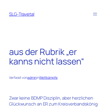
Zum
Inhalt
SLG-Travetal
springen
aus der Rubrik „er
kanns nicht lassen“
Verfasst von
admin
in
Wettkämpfe
Zwar keine BDMP Disziplin, aber herzlichen
Glückwunsch an ER zum Kreisverbandskönig