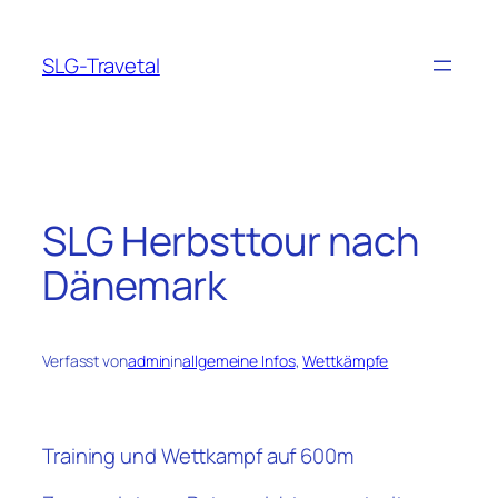
Zum
Inhalt
SLG-Travetal
springen
SLG Herbsttour nach
Dänemark
Verfasst von
admin
in
allgemeine Infos
, 
Wettkämpfe
Training und Wettkampf auf 600m