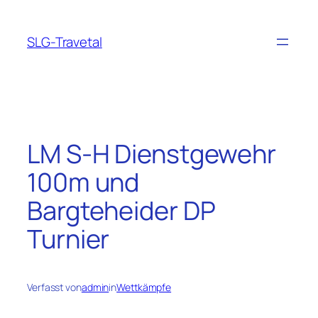
Zum
Inhalt
SLG-Travetal
springen
LM S-H Dienstgewehr
100m und
Bargteheider DP
Turnier
Verfasst von
admin
in
Wettkämpfe